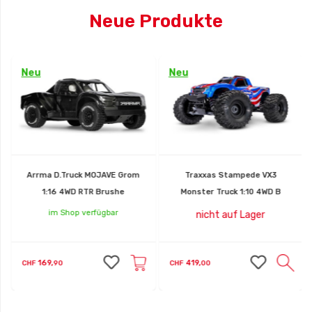
Neue Produkte
Neu
Neu
Arrma D.Truck MOJAVE Grom
Traxxas Stampede VX3
1:16 4WD RTR Brushe
Monster Truck 1:10 4WD B
im Shop verfügbar
nicht auf Lager
169,
419,
CHF
90
CHF
00