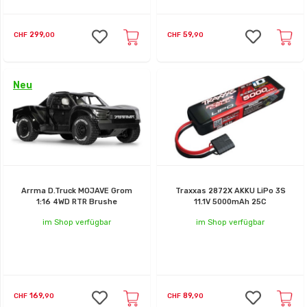
299,
59,
CHF
00
CHF
90
Neu
Arrma D.Truck MOJAVE Grom
Traxxas 2872X AKKU LiPo 3S
1:16 4WD RTR Brushe
11.1V 5000mAh 25C
im Shop verfügbar
im Shop verfügbar
169,
89,
CHF
90
CHF
90