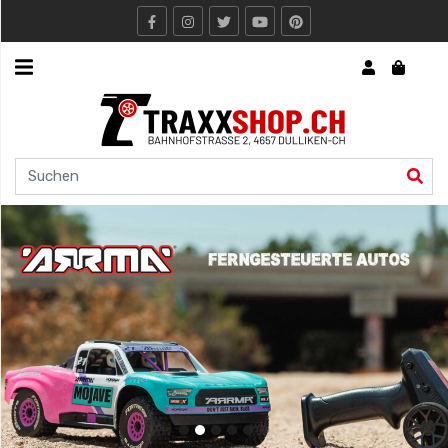
Express
Traxxshop.ch
Rc
Boote
/
Schiffe
Traxxas
RC
Boot
Arrma
Rc
Models