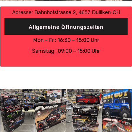
Adresse:
Bahnhofstrasse 2, 4657 Dulliken
-CH
T2
Racing
Allgemeine Öffnungszeiten
Ferngesteuertes
Mon – Fr : 16:30 – 18:00 Uhr
Auto
Samstag : 09:00 – 15:00 Uhr
Remote
Control
Car
Voiture
Télécommandée
Traxxas
Elektronik