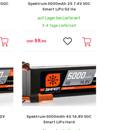
100C
Spektrum 5000mAh 2S 7.4V 50C
Smart LiPo G2 Ha
auf Lager bei Lieferant
3-4 Tage Lieferzeit
59,
CHF
90
.2V
Spektrum 5000mAh 4S 14.8V 50C
Smart LiPo Hard