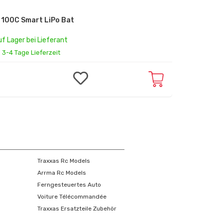
100C Smart LiPo Har
Spektrum 5
uf Lager bei Lieferant
3-4 Tage Lieferzeit
89,
CHF
90
Traxxas Rc Models
Arrma Rc Models
Ferngesteuertes Auto
Voiture Télécommandée
Traxxas Ersatzteile Zubehör