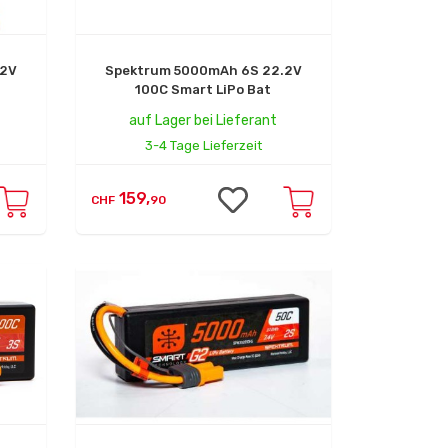
.2V
Spektrum 5000mAh 6S 22.2V
100C Smart LiPo Bat
auf Lager bei Lieferant
3-4 Tage Lieferzeit
159,
CHF
90