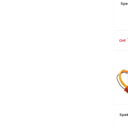
Spe
CHF
Spe