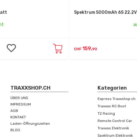
 Bat
Spektrum 5000mAh 4S 14.8V 
nt
a
109,
CHF
90
TRAXXSHOP.CH
Kategorien
ÜBER UNS
Express Traxxshop.ch
IMPRESSUM
Traxxas RC Boot
AGB
T2 Racing
KONTAKT
Remote Control Car
Laden-Öffnungszeiten
Traxxas Elektronik
BLOG
Spektrum Elektronik