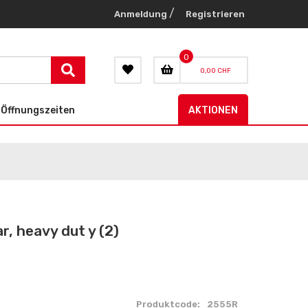
/
Anmeldung
Registrieren
0
0,00 CHF
Öffnungszeiten
AKTIONEN
, heavy dut y (2)
Produktcode:
2555R