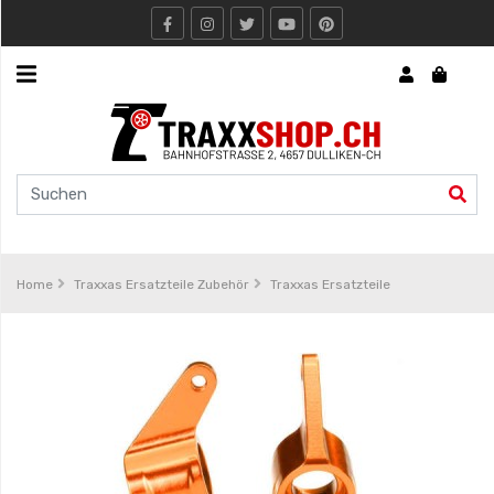
Express
Traxxshop.ch
Rc
Boote
/
Schiffe
Home
Traxxas Ersatzteile Zubehör
Traxxas Ersatzteile
Traxxas
RC
Boot
Arrma
Rc
Models