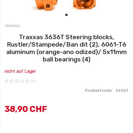
T2
Racing
TRAXXAS
Ferngesteuertes
Traxxas 3636T Steering blocks,
Auto
Rustler/Stampede/Ban dit (2), 6061-T6
aluminum (orange-ano odized)/ 5x11mm
ball bearings (4)
Remote
Control
nicht auf Lager
Car
(0 )
Produktcode:
3636T
Voiture
Télécommandée
38
,
90 CHF
Traxxas
Elektronik