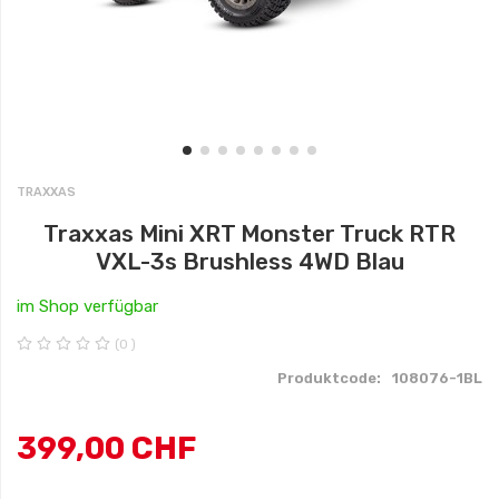
T2
Racing
Ferngesteuertes
Auto
TRAXXAS
Remote
Control
Traxxas Mini XRT Monster Truck RTR
Car
VXL-3s Brushless 4WD Blau
im Shop verfügbar
Voiture
(0 )
Télécommandée
Produktcode:
108076-1BL
Traxxas
399
,
00 CHF
Elektronik