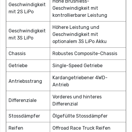
Hohe Brushless-
Geschwindigkeit
Geschwindigkeit mit
mit 2S LiPo
kontrollierbarer Leistung
Höhere Leistung und
Geschwindigkeit
Geschwindigkeit mit
mit 3S LiPo
optionalem 3S LiPo Akku
Chassis
Robustes Composite-Chassis
Getriebe
Single-Speed Getriebe
Kardangetriebener 4WD-
Antriebsstrang
Antrieb
Vorderes und hinteres
Differenziale
Differenzial
Stossdämpfer
Ölgefüllte Stossdämpfer
Reifen
Offroad Race Truck Reifen