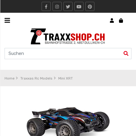
Express
Traxxshop.ch
Traxxas
Rc
Models
Home
Traxxas Rc Models
Mini XRT
Traxxas
RC
Boot
Arrma
Rc
Models