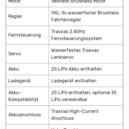
Motor
Velineon Brushless Motor
VXL-3s wasserfester Brushless
Regler
Fahrtenregler
Traxxas 2.4GHz
Fernsteuerung
Fernsteuerungssystem
Wasserfestes Traxxas
Servo
Lenkservo
Akku
2S LiPo Akku enthalten
Ladegerät
Ladegerät enthalten
Akku-
2S LiPo enthalten, optional 3S
Kompatibilität
LiPo verwendbar
Traxxas High-Current
Akkuanschluss
Anschluss