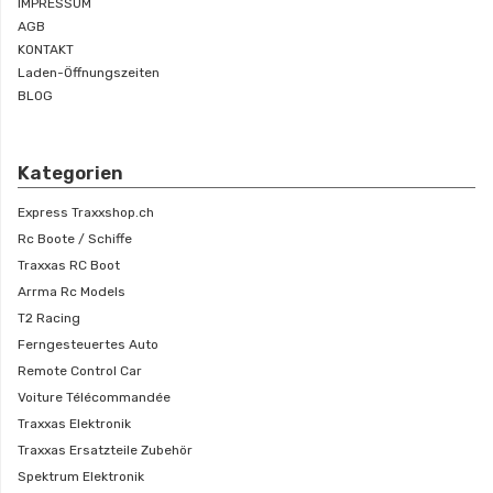
IMPRESSUM
AGB
KONTAKT
Laden-Öffnungszeiten
BLOG
Kategorien
Express Traxxshop.ch
Rc Boote / Schiffe
Traxxas RC Boot
Arrma Rc Models
T2 Racing
Ferngesteuertes Auto
Remote Control Car
Voiture Télécommandée
Traxxas Elektronik
Traxxas Ersatzteile Zubehör
Spektrum Elektronik