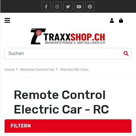
Express
Traxxshop.ch
Rc
Boote
/
Schiffe
Home
Remote Control Car
Electric RC Cars
Traxxas
Remote Control
RC
Boot
Electric Car - RC
Arrma
FILTERN
Rc
Models