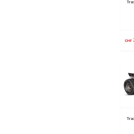
Tra
CHF
Tra