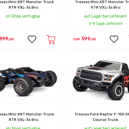
xxas Mini XRT Monster Truck
Traxxas Mini XRT Monster T
RTR VXL-3s Bru
RTR VXL-3s Bru
im Shop verfügbar
auf Lager bei Lieferant
3-4 Tage Lieferzeit
399,
399,
00
CHF
00
xxas Mini XRT Monster Truck
Traxxas Ford Raptor F-150 S
RTR VXL-3s Bru
Course Truck
im Shop verfügbar
auf Lager bei Lieferant