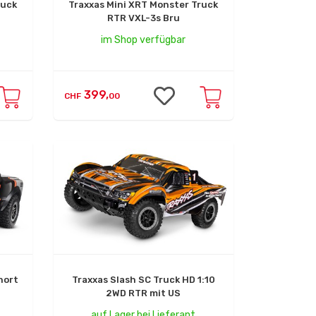
ruck
Traxxas Mini XRT Monster Truck
RTR VXL-3s Bru
im Shop verfügbar
399,
CHF
00
hort
Traxxas Slash SC Truck HD 1:10
2WD RTR mit US
auf Lager bei Lieferant