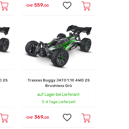
559,
CHF
00
D 2S
Traxxas Buggy JATO 1:10 4WD 2S
Brushless Grü
auf Lager bei Lieferant
3-4 Tage Lieferzeit
369,
CHF
00