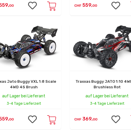
559,
559,
00
CHF
00
xas Jato Buggy VXL 1:8 Scale
Traxxas Buggy JATO 1:10 4W
4WD 4S Brush
Brushless Rot
auf Lager bei Lieferant
auf Lager bei Lieferant
3-4 Tage Lieferzeit
3-4 Tage Lieferzeit
559,
369,
00
CHF
00