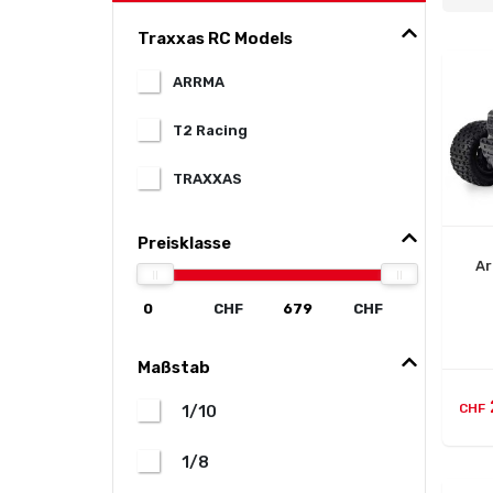
Traxxas RC Models
ARRMA
T2 Racing
TRAXXAS
Preisklasse
Ar
CHF
CHF
Maßstab
CHF
1/10
1/8