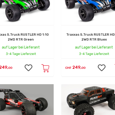
xxas S.Truck RUSTLER HD 1:10
Traxxas S.Truck RUSTLER HD 
2WD RTR Green
2WD RTR Bluex
auf Lager bei Lieferant
auf Lager bei Lieferant
3-4 Tage Lieferzeit
3-4 Tage Lieferzeit
249,
249,
00
CHF
00