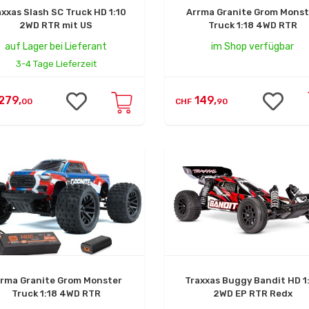
axxas Slash SC Truck HD 1:10
Arrma Granite Grom Monst
2WD RTR mit US
Truck 1:18 4WD RTR
auf Lager bei Lieferant
im Shop verfügbar
3-4 Tage Lieferzeit
279,
149,
00
CHF
90
rrma Granite Grom Monster
Traxxas Buggy Bandit HD 1
Truck 1:18 4WD RTR
2WD EP RTR Redx