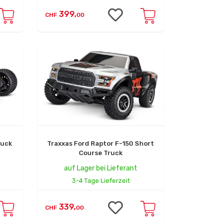
399,
CHF
00
ruck
Traxxas Ford Raptor F-150 Short
Course Truck
auf Lager bei Lieferant
3-4 Tage Lieferzeit
339,
CHF
00