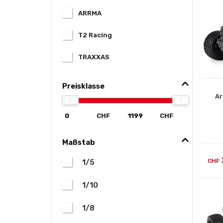
ARRMA
T2 Racing
TRAXXAS
Preisklasse
Ar
CHF
CHF
Maßstab
CHF
1/5
1/10
1/8