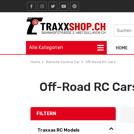
Alle Kategorien
HOME
Home
Remote Control Car
Off-Road RC Cars
Off-Road RC Car
FILTERN
Traxxas RC Models