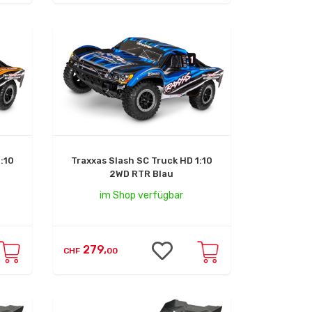
:10
Traxxas Slash SC Truck HD 1:10
2WD RTR Blau
im Shop verfügbar
279,
CHF
00