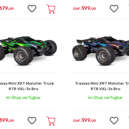
679,
399,
00
CHF
00
xxas Mini XRT Monster Truck
Traxxas Mini XRT Monster T
RTR VXL-3s Bru
RTR VXL-3s Bru
im Shop verfügbar
im Shop verfügbar
399,
399,
00
CHF
00