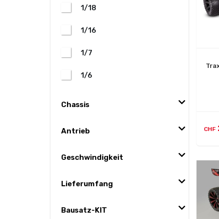
1/18
1/16
1/7
Tra
1/6
Chassis
CHF
Antrieb
Geschwindigkeit
Lieferumfang
Bausatz-KIT