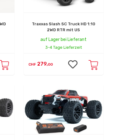
4WD
Traxxas Slash SC Truck HD 1:10
2WD RTR mit US
auf Lager bei Lieferant
3-4 Tage Lieferzeit
279,
CHF
00